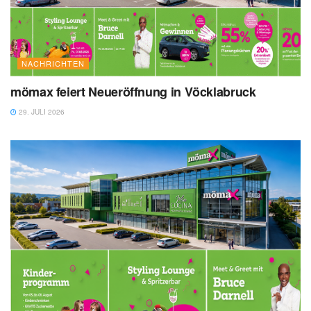
NACHRICHTEN
mömax feiert Neueröffnung in Vöcklabruck
29. JULI 2026