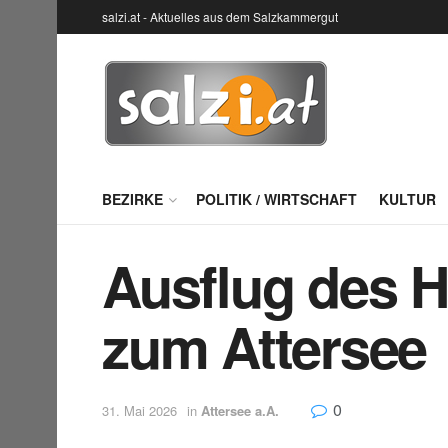
salzi.at - Aktuelles aus dem Salzkammergut
BEZIRKE
POLITIK / WIRTSCHAFT
KULTUR
Ausflug des H
zum Attersee
0
31. Mai 2026
in
Attersee a.A.