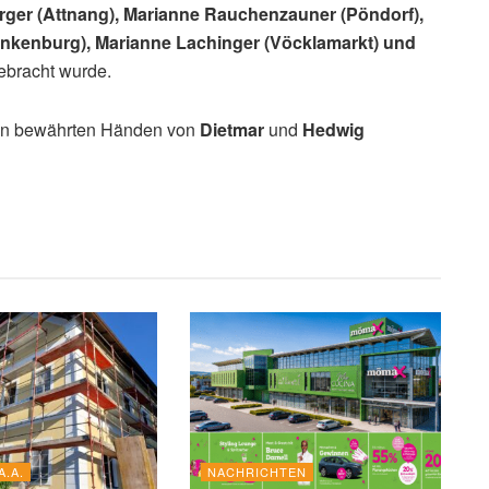
rger (Attnang), Marianne Rauchenzauner (Pöndorf),
ankenburg), Marianne Lachinger (Vöcklamarkt) und
ebracht wurde.
den bewährten Händen von
Dietmar
und
Hedwig
A.A.
NACHRICHTEN