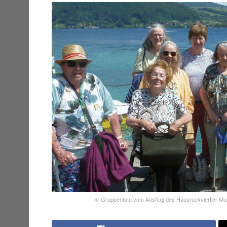
© Gruppenfoto vom Ausflug des Hausruckviertler Mund