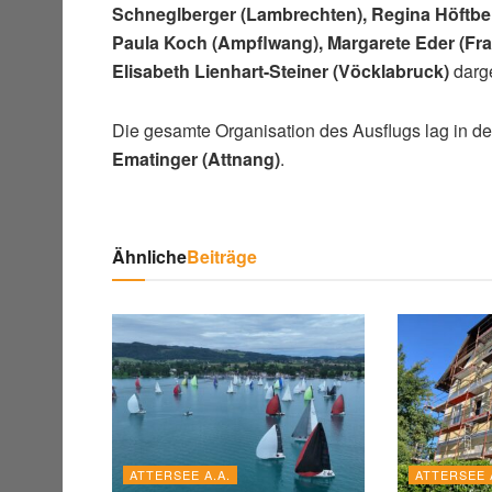
Schneglberger (Lambrechten), Regina Höftbe
Paula Koch (Ampflwang), Margarete Eder (Fr
Elisabeth Lienhart-Steiner (Vöcklabruck)
darg
Die gesamte Organisation des Ausflugs lag in 
Ematinger (Attnang)
.
Ähnliche
Beiträge
ATTERSEE A.A.
ATTERSEE 