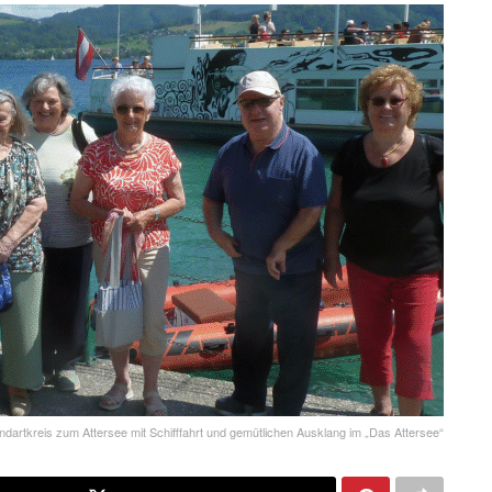
artkreis zum Attersee mit Schifffahrt und gemütlichen Ausklang im „Das Attersee“