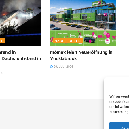
DT
NACHRICHTEN
rand in
mömax feiert Neueröffnung in
 Dachstuhl stand in
Vöcklabruck
29. JULI 2026
26
Wir verwend
und/oder dar
um teilweis
Zustimmung 
Akz