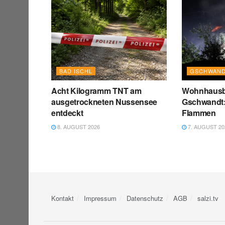
BAD ISCHL
GSCHWAN
Acht Kilogramm TNT am
Wohnhausb
ausgetrockneten Nussensee
Gschwandt:
entdeckt
Flammen
8. AUGUST 2026
7. AUGUST 20
Kontakt
Impressum
Datenschutz
AGB
salzi.tv