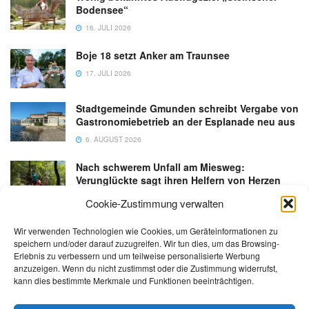
Bodensee“
16. JULI 2026
Boje 18 setzt Anker am Traunsee
17. JULI 2026
Stadtgemeinde Gmunden schreibt Vergabe von
Gastronomiebetrieb an der Esplanade neu aus
6. AUGUST 2026
Nach schwerem Unfall am Miesweg:
Verunglückte sagt ihren Helfern von Herzen
Danke
Cookie-Zustimmung verwalten
3. AUGUST 2026
Wir verwenden Technologien wie Cookies, um Geräteinformationen zu
speichern und/oder darauf zuzugreifen. Wir tun dies, um das Browsing-
Erlebnis zu verbessern und um teilweise personalisierte Werbung
anzuzeigen. Wenn du nicht zustimmst oder die Zustimmung widerrufst,
kann dies bestimmte Merkmale und Funktionen beeinträchtigen.
Kontakt
Impressum
Datenschutz
AGB
salzi.tv