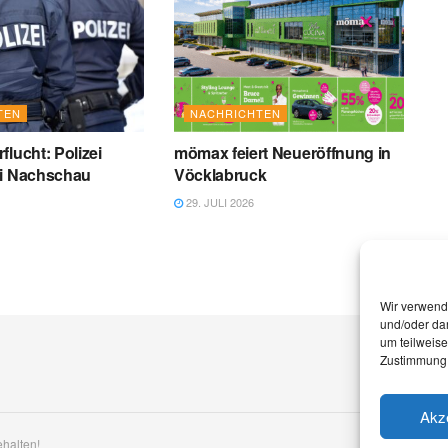
TEN
NACHRICHTEN
flucht: Polizei
mömax feiert Neueröffnung in
ei Nachschau
Vöcklabruck
29. JULI 2026
Wir verwend
und/oder dar
um teilweis
Zustimmung 
Akz
ehalten!