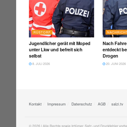
RÜSTORF
NACHRICH
Jugendlicher gerät mit Moped
Nach Fahrer
unter Lkw und befreit sich
entdeckt b
selbst
Drogen
8. JULI 2026
20. JUNI 2026
Kontakt
Impressum
Datenschutz
AGB
salzi.tv
© 2026 | Alle Rechte sowie Irrtümer, Satz- und Druckfehler vorb