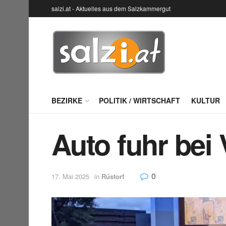
salzi.at - Aktuelles aus dem Salzkammergut
BEZIRKE
POLITIK / WIRTSCHAFT
KULTUR
Auto fuhr bei
0
17. Mai 2025
in
Rüstorf