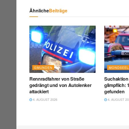
Ähnliche
Beiträge
GMUNDEN
MONDSEEL
Rennradfahrer von Straße
Suchaktion 
gedrängt und von Autolenker
glimpflich:
attackiert
gefunden
4. AUGUST 2026
4. AUGUST 20