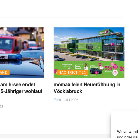
AND
NACHRICHTEN
am Irrsee endet
mömax feiert Neueröffnung in
 15-Jähriger wohlauf
Vöcklabruck
29. JULI 2026
26
Wir verwend
und/oder dar