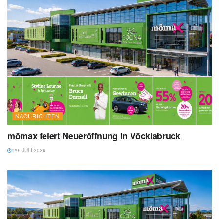
NACHRICHTEN
mömax feiert Neueröffnung in Vöcklabruck
29. JULI 2026