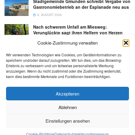
Stadtgemeinde Gmunden schreibt Vergabe von
Gastronomiebetrieb an der Esplanade neu aus
6. AUGUST 2026
Nach schwerem Unfall am Miesweg:
Verunglückte sagt ihren Helfern von Herzen
Danke
Cookie-Zustimmung verwalten
3. AUGUST 2026
Wir verwenden Technologien wie Cookies, um Geräteinformationen zu
speichern und/oder darauf zuzugreifen. Wir tun dies, um das Browsing-
Erlebnis zu verbessern und um teilweise personalisierte Werbung
anzuzeigen. Wenn du nicht zustimmst oder die Zustimmung widerrufst,
kann dies bestimmte Merkmale und Funktionen beeinträchtigen.
Kontakt
Impressum
Datenschutz
AGB
salzi.tv
Akzeptieren
Ablehnen
© 2026 | Alle Rechte sowie Irrtümer, Satz- und Druckfehler vorbehalten!
Einstellungen ansehen
Cookie-Richtlinie
Datenschutzerklärung
Impressum