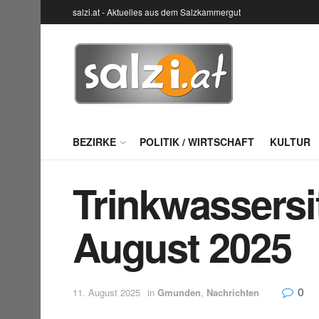
salzi.at - Aktuelles aus dem Salzkammergut
BEZIRKE
POLITIK / WIRTSCHAFT
KULTUR
Trinkwassersi
August 2025
0
11. August 2025
in
Gmunden
,
Nachrichten