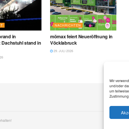
DT
NACHRICHTEN
rand in
mömax feiert Neueröffnung in
 Dachstuhl stand in
Vöcklabruck
29. JULI 2026
26
Wir verwend
und/oder dar
um teilweis
Zustimmung 
Akz
ehalten!