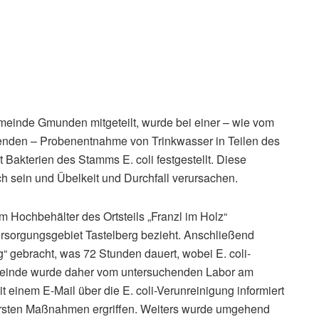
emeinde Gmunden mitgeteilt, wurde bei einer – wie vom
renden – Probenentnahme von Trinkwasser in Teilen des
Bakterien des Stamms E. coli festgestellt. Diese
h sein und Übelkeit und Durchfall verursachen.
m Hochbehälter des Ortsteils „Franzl im Holz“
sorgungsgebiet Tastelberg bezieht. Anschließend
“ gebracht, was 72 Stunden dauert, wobei E. coli-
gemeinde wurde daher vom untersuchenden Labor am
 einem E-Mail über die E. coli-Verunreinigung informiert
 ersten Maßnahmen ergriffen. Weiters wurde umgehend