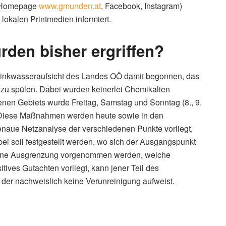
 (Homepage
www.gmunden.at
, Facebook, Instagram)
okalen Printmedien informiert.
en bisher ergriffen?
 Trinkwasseraufsicht des Landes OÖ damit begonnen, das
 zu spülen. Dabei wurden keinerlei Chemikalien
enen Gebiets wurde Freitag, Samstag und Sonntag (8., 9.
. Diese Maßnahmen werden heute sowie in den
naue Netzanalyse der verschiedenen Punkte vorliegt,
i soll festgestellt werden, wo sich der Ausgangspunkt
n eine Ausgrenzung vorgenommen werden, welche
itives Gutachten vorliegt, kann jener Teil des
der nachweislich keine Verunreinigung aufweist.