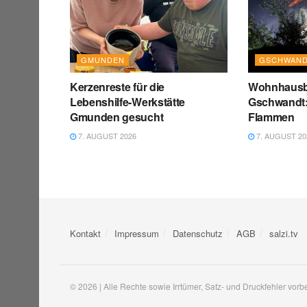
GMUNDEN
GSCHWAN
Kerzenreste für die
Wohnhausb
Lebenshilfe-Werkstätte
Gschwandt:
Gmunden gesucht
Flammen
7. AUGUST 2026
7. AUGUST 20
Kontakt
Impressum
Datenschutz
AGB
salzi.tv
© 2026 | Alle Rechte sowie Irrtümer, Satz- und Druckfehler vorb