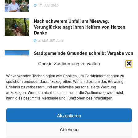
17. JULI 2026
Nach schwerem Unfall am Miesweg:
Verunglückte sagt ihren Helfern von Herzen
Danke
3. AUGUST 2026
Stadtgemeinde Gmunden schreibt Vergabe von
Gastronomiebetrieb an der Esplanade neu aus
Cookie-Zustimmung verwalten
6. AUGUST 2026
Wir verwenden Technologien wie Cookies, um Geräteinformationen zu
speichern und/oder darauf zuzugreifen. Wir tun dies, um das Browsing-
Erlebnis zu verbessern und um teilweise personalisierte Werbung
anzuzeigen. Wenn du nicht zustimmst oder die Zustimmung widerrufst,
kann dies bestimmte Merkmale und Funktionen beeinträchtigen.
Kontakt
Impressum
Datenschutz
AGB
salzi.tv
Akzeptieren
Ablehnen
© 2026 | Alle Rechte sowie Irrtümer, Satz- und Druckfehler vorbehalten!