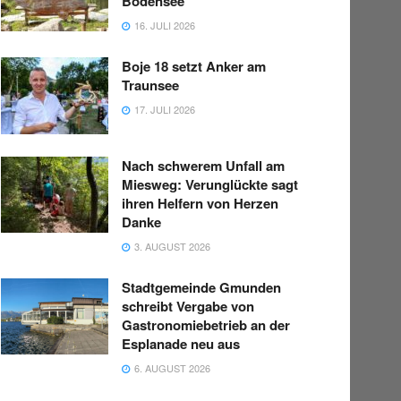
Bodensee“
16. JULI 2026
Boje 18 setzt Anker am
Traunsee
17. JULI 2026
Nach schwerem Unfall am
Miesweg: Verunglückte sagt
ihren Helfern von Herzen
Danke
3. AUGUST 2026
Stadtgemeinde Gmunden
schreibt Vergabe von
Gastronomiebetrieb an der
Esplanade neu aus
6. AUGUST 2026