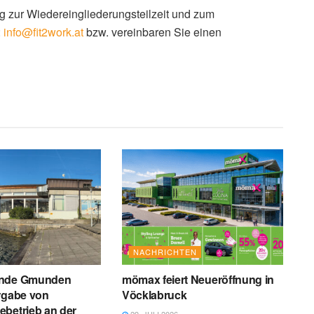
ng zur Wiedereingliederungsteilzeit und zum
:
info@fit2work.at
bzw. vereinbaren Sie einen
NACHRICHTEN
inde Gmunden
mömax feiert Neueröffnung in
rgabe von
Vöcklabruck
betrieb an der
29. JULI 2026