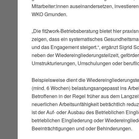
Mitarbeiter:innen auseinandersetzen, investieren 
WKO Gmunden.
„Die fit2work-Betriebsberatung bietet hier prax
zeigen, dass ein systematisches Gesundheitsmana
und das Engagement steigert.“, ergänzt Sigrid
neben der Wiedereingliederungsteilzeit, geförder
Umstrukturierungen, Umschulungen oder beruflich
Beispielsweise dient die Wiedereingliederungste
(mind. 6 Wochen) belastungsangepasst ins Arbeits
Betroffenen in der Regel früher aus dem Langze
neuerlichen Arbeitsunfähigkeit beträchtlich reduz
ist der Auf- oder Ausbau des Betrieblichen Eing
betrieblichen Eingliederung oder Wiedereingliede
Beeinträchtigungen und oder Behinderungen.