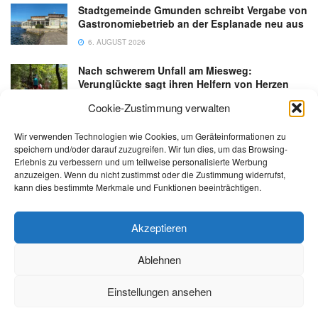
Stadtgemeinde Gmunden schreibt Vergabe von
Gastronomiebetrieb an der Esplanade neu aus
6. AUGUST 2026
Nach schwerem Unfall am Miesweg:
Verunglückte sagt ihren Helfern von Herzen
Danke
Cookie-Zustimmung verwalten
3. AUGUST 2026
Wir verwenden Technologien wie Cookies, um Geräteinformationen zu
speichern und/oder darauf zuzugreifen. Wir tun dies, um das Browsing-
Erlebnis zu verbessern und um teilweise personalisierte Werbung
anzuzeigen. Wenn du nicht zustimmst oder die Zustimmung widerrufst,
kann dies bestimmte Merkmale und Funktionen beeinträchtigen.
Kontakt
Impressum
Datenschutz
AGB
salzi.tv
Akzeptieren
Ablehnen
© 2026 | Alle Rechte sowie Irrtümer, Satz- und Druckfehler vorbehalten!
Einstellungen ansehen