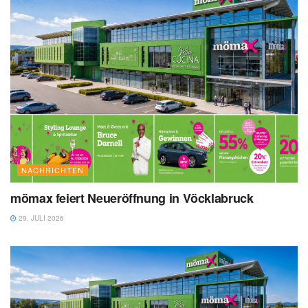
NACHRICHTEN
mömax feiert Neueröffnung in Vöcklabruck
29. JULI 2026