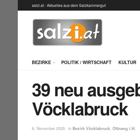
salzi.at - Aktuelles aus dem Salzkammergut
BEZIRKE
POLITIK / WIRTSCHAFT
KULTUR
39 neu ausgeb
Vöcklabruck
8. November 2025
in
Bezirk Vöcklabruck
,
Ottnang i.H.