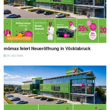
NACHRICHTEN
mömax feiert Neueröffnung in Vöcklabruck
29. JULI 2026