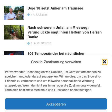
Boje 18 setzt Anker am Traunsee
17. JULI 2026
Nach schwerem Unfall am Miesweg:
Verunglückte sagt ihren Helfern von Herzen
Danke
3. AUGUST 2026
106 Temposünder bei nächtlicher
Schwerpunktaktion in Gmunden
Cookie-Zustimmung verwalten
18. JULI 2026
Wir verwenden Technologien wie Cookies, um Geräteinformationen zu
speichern und/oder darauf zuzugreifen. Wir tun dies, um das Browsing-
Erlebnis zu verbessern und um teilweise personalisierte Werbung
anzuzeigen. Wenn du nicht zustimmst oder die Zustimmung widerrufst,
kann dies bestimmte Merkmale und Funktionen beeinträchtigen.
Kontakt
Impressum
Datenschutz
AGB
salzi.tv
Akzeptieren