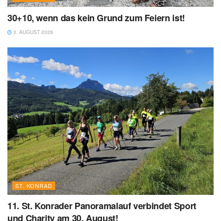
30+10, wenn das kein Grund zum Feiern ist!
3. AUGUST 2026
ST. KONRAD
11. St. Konrader Panoramalauf verbindet Sport
und Charity am 30. August!