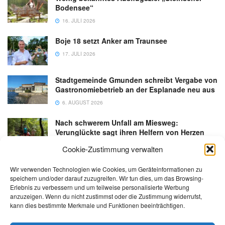
Bodensee“
16. JULI 2026
Boje 18 setzt Anker am Traunsee
17. JULI 2026
Stadtgemeinde Gmunden schreibt Vergabe von
Gastronomiebetrieb an der Esplanade neu aus
6. AUGUST 2026
Nach schwerem Unfall am Miesweg:
Verunglückte sagt ihren Helfern von Herzen
Danke
Cookie-Zustimmung verwalten
3. AUGUST 2026
Wir verwenden Technologien wie Cookies, um Geräteinformationen zu
speichern und/oder darauf zuzugreifen. Wir tun dies, um das Browsing-
Erlebnis zu verbessern und um teilweise personalisierte Werbung
anzuzeigen. Wenn du nicht zustimmst oder die Zustimmung widerrufst,
kann dies bestimmte Merkmale und Funktionen beeinträchtigen.
Kontakt
Impressum
Datenschutz
AGB
salzi.tv