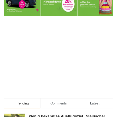
Trending
Comments
Latest
Wenig bekanntes Ausflugsziel „Steirischer