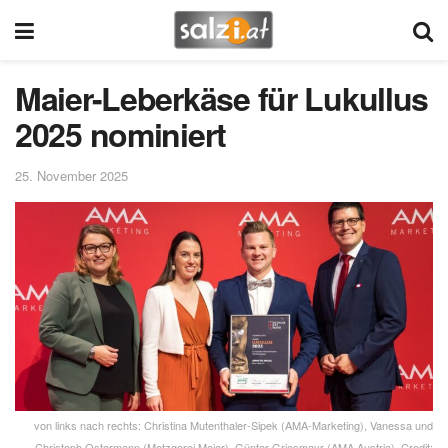
Maier-Leberkäse für Lukullus
2025 nominiert
25. November 2025
von links nach rechts: Christina Mutenthaler-Sipek (AMA-Marketing), Vanessa und
Christoph Ostermann (Metzgerei Maier), Günter Griesmayr (AMA Austria), Credit: