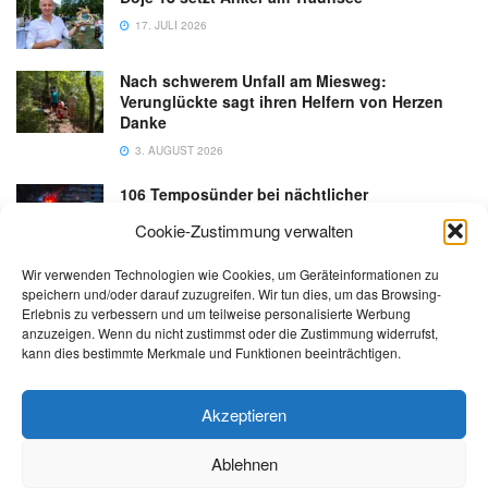
17. JULI 2026
Nach schwerem Unfall am Miesweg:
Verunglückte sagt ihren Helfern von Herzen
Danke
3. AUGUST 2026
106 Temposünder bei nächtlicher
Schwerpunktaktion in Gmunden
Cookie-Zustimmung verwalten
18. JULI 2026
Wir verwenden Technologien wie Cookies, um Geräteinformationen zu
speichern und/oder darauf zuzugreifen. Wir tun dies, um das Browsing-
Erlebnis zu verbessern und um teilweise personalisierte Werbung
anzuzeigen. Wenn du nicht zustimmst oder die Zustimmung widerrufst,
kann dies bestimmte Merkmale und Funktionen beeinträchtigen.
Kontakt
Impressum
Datenschutz
AGB
salzi.tv
Akzeptieren
Ablehnen