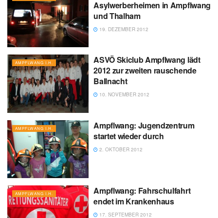
Asylwerberheimen in Ampflwang
und Thalham
19. DEZEMBER 2012
ASVÖ Skiclub Ampflwang lädt
AMPFLWANG I.H.
2012 zur zweiten rauschende
Ballnacht
10. NOVEMBER 2012
Ampflwang: Jugendzentrum
AMPFLWANG I.H.
startet wieder durch
2. OKTOBER 2012
Ampflwang: Fahrschulfahrt
AMPFLWANG I.H.
endet im Krankenhaus
17. SEPTEMBER 2012