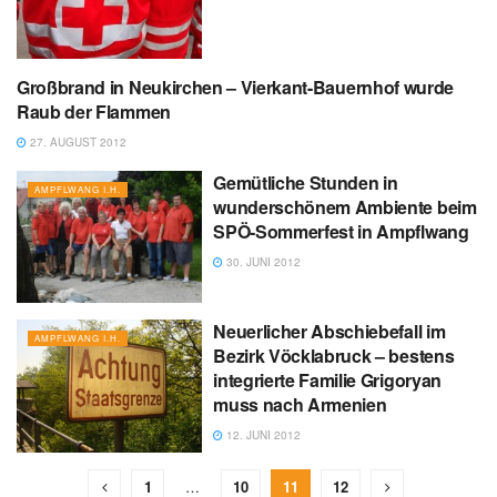
Großbrand in Neukirchen – Vierkant-Bauernhof wurde
AMPFLWANG I.H.
Raub der Flammen
27. AUGUST 2012
Gemütliche Stunden in
AMPFLWANG I.H.
wunderschönem Ambiente beim
SPÖ-Sommerfest in Ampflwang
30. JUNI 2012
Neuerlicher Abschiebefall im
AMPFLWANG I.H.
Bezirk Vöcklabruck – bestens
integrierte Familie Grigoryan
muss nach Armenien
12. JUNI 2012
1
…
10
11
12