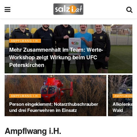
AMPFLWANG I.H.
Mehr Zusammenhalt im Team: Werte-
Workshop zeigt Wirkung beim UFC
Peterskirchen
AMPFLWANG I.H.
AMPFLWANG I
Person eingeklemmt: Notarzthubschrauber
Alkolenker 
und drei Feuerwehren im Einsatz
Wald
Ampflwang i.H.