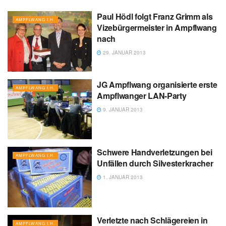
Paul Hödl folgt Franz Grimm als
AMPFLWANG I.H.
Vizebürgermeister in Ampflwang
nach
29. JANUAR 2013
JG Ampflwang organisierte erste
AMPFLWANG I.H.
Ampflwanger LAN-Party
9. JANUAR 2013
Schwere Handverletzungen bei
AMPFLWANG I.H.
Unfällen durch Silvesterkracher
1. JANUAR 2013
Verletzte nach Schlägereien in
AMPFLWANG I.H.