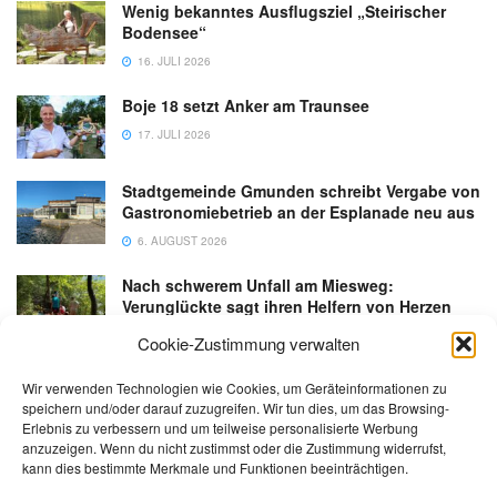
Wenig bekanntes Ausflugsziel „Steirischer
Bodensee“
16. JULI 2026
Boje 18 setzt Anker am Traunsee
17. JULI 2026
Stadtgemeinde Gmunden schreibt Vergabe von
Gastronomiebetrieb an der Esplanade neu aus
6. AUGUST 2026
Nach schwerem Unfall am Miesweg:
Verunglückte sagt ihren Helfern von Herzen
Danke
Cookie-Zustimmung verwalten
3. AUGUST 2026
Wir verwenden Technologien wie Cookies, um Geräteinformationen zu
speichern und/oder darauf zuzugreifen. Wir tun dies, um das Browsing-
Erlebnis zu verbessern und um teilweise personalisierte Werbung
anzuzeigen. Wenn du nicht zustimmst oder die Zustimmung widerrufst,
kann dies bestimmte Merkmale und Funktionen beeinträchtigen.
Kontakt
Impressum
Datenschutz
AGB
salzi.tv